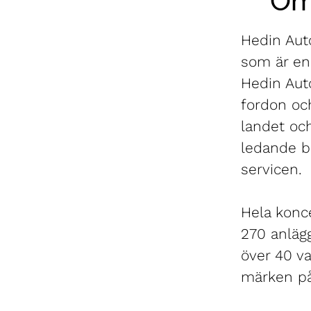
Om
Hedin Auto
som är en 
Hedin Aut
fordon oc
landet oc
ledande b
servicen.
Hela konce
270 anlägg
över 40 va
märken på