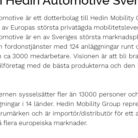
 Hedin Automotive Sver
motive är ett dotterbolag till Hedin Mobility
av Europas största privatägda mobilitetsleve
omotive är en av Sveriges största marknadspl
h fordonstjänster med 124 anläggningar runt 
h ca 3000 medarbetare. Visionen är att bli b
ilföretag med de bästa produkterna och den 
rnen sysselsätter fler än 13000 personer och
ningar i 14 länder. Hedin Mobility Group repr
rumärken och är importör/distributör för ett 
 flera europeiska marknader.