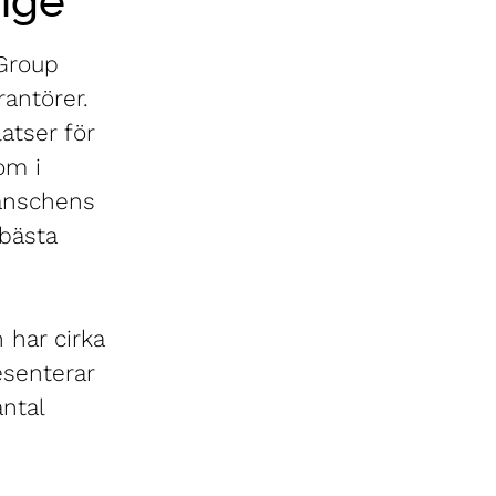
ige
 Group
rantörer.
atser för
om i
ranschens
bästa
 har cirka
esenterar
antal