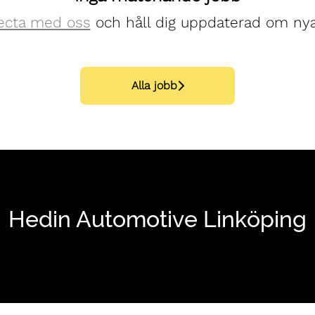
ecta med oss
och håll dig uppdaterad om nya
Alla jobb
Hedin Automotive Linköping