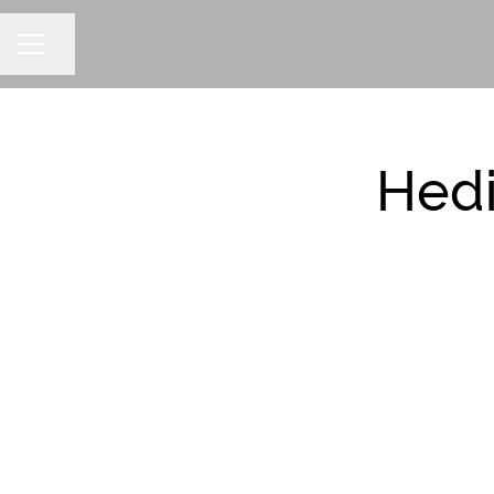
Dela sidan
KARRIÄRMENY
Hedi