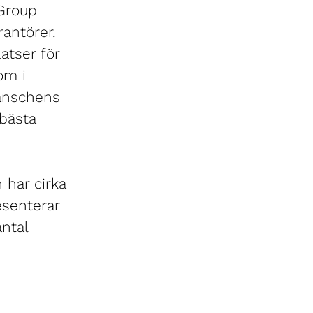
 Group
rantörer.
atser för
om i
ranschens
bästa
 har cirka
esenterar
antal