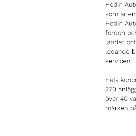
Hedin Auto
som är en 
Hedin Aut
fordon oc
landet oc
ledande b
servicen.
Hela konce
270 anlägg
över 40 va
märken på