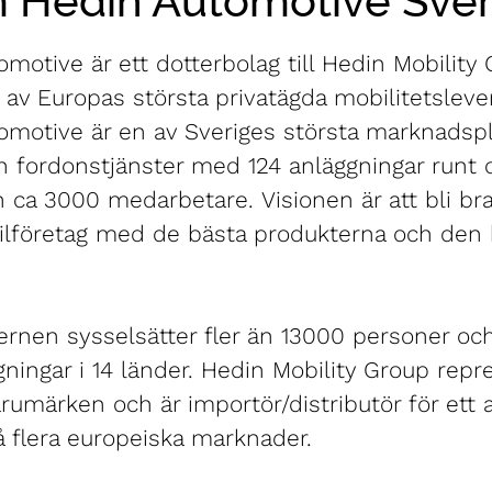
 Hedin Automotive Sver
motive är ett dotterbolag till Hedin Mobility
av Europas största privatägda mobilitetsleve
omotive är en av Sveriges största marknadspl
h fordonstjänster med 124 anläggningar runt 
h ca 3000 medarbetare. Visionen är att bli b
ilföretag med de bästa produkterna och den 
rnen sysselsätter fler än 13000 personer och
ningar i 14 länder. Hedin Mobility Group repr
rumärken och är importör/distributör för ett 
 flera europeiska marknader.