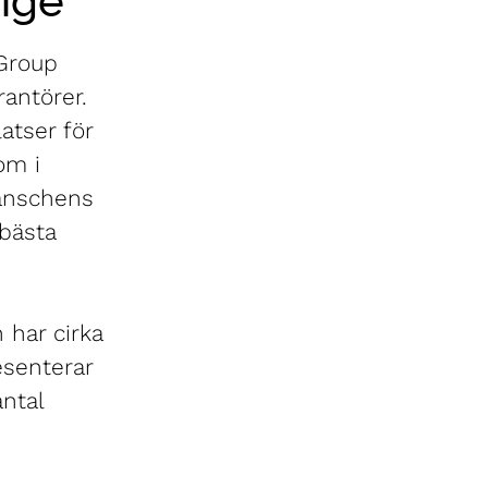
ige
 Group
rantörer.
atser för
om i
ranschens
bästa
 har cirka
esenterar
antal