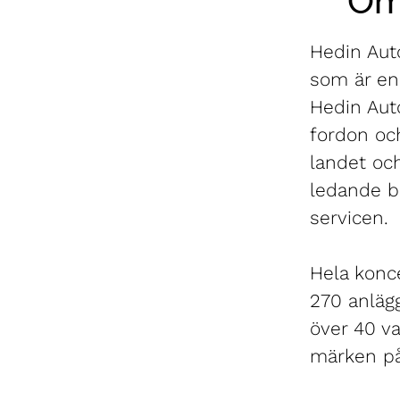
Om
Hedin Auto
som är en 
Hedin Aut
fordon oc
landet oc
ledande b
servicen.
Hela konce
270 anlägg
över 40 va
märken på