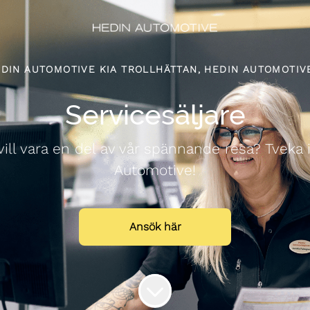
DIN AUTOMOTIVE KIA TROLLHÄTTAN, HEDIN AUTOMOTIV
Servicesäljare
vill vara en del av vår spännande resa? Tveka 
Automotive!
Ansök här