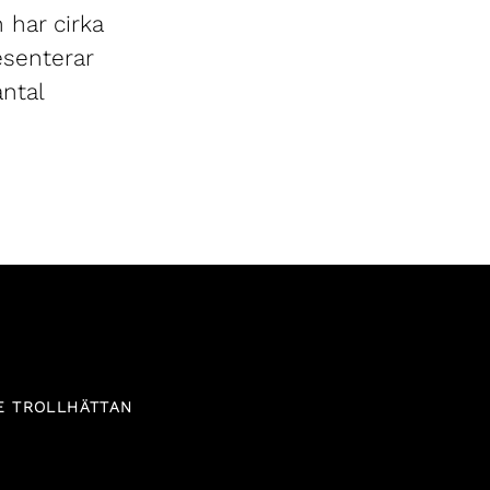
 har cirka
esenterar
antal
E TROLLHÄTTAN