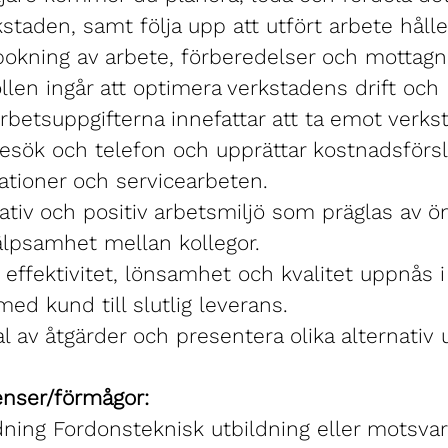
kstaden, samt följa upp att utfört arbete håll
 bokning av arbete, förberedelser och mottag
ollen ingår att optimera verkstadens drift och
Arbetsuppgifterna innefattar att ta emot verk
esök och telefon och upprättar kostnadsförsl
ationer och servicearbeten.
reativ och positiv arbetsmiljö som präglas av 
älpsamhet mellan kollegor.
 effektivitet, lönsamhet och kvalitet uppnås i 
med kund till slutlig leverans.
val av åtgärder och presentera olika alternativ
nser/förmågor:
ning Fordonsteknisk utbildning eller motsva