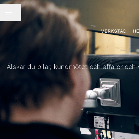
Dela sidan
KARRIÄRMENY
VERKSTAD
·
HE
Älskar du bilar, kundmötet och affärer och 