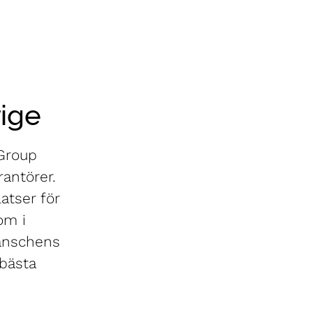
ige
 Group
rantörer.
atser för
om i
ranschens
bästa