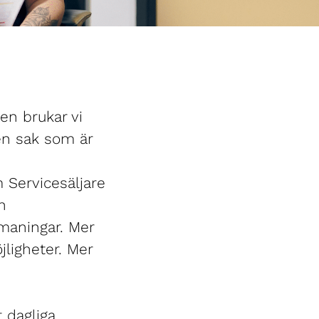
en brukar vi
 en sak som är
m Servicesäljare
h
maningar. Mer
jligheter. Mer
 dagliga