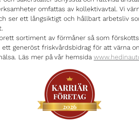
rksamheter omfattas av kollektivavtal. Vi vär
 ser ett långsiktigt och hållbart arbetsliv s
.
 brett sortiment av förmåner så som förskott
 ett generöst friskvårdsbidrag för att värna o
älsa. Läs mer på vår hemsida
www.hedinaut