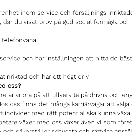
g
arenhet inom service och försäljnings inriktad
, där du visat prov på god social förmåga och
d
h telefonvana
service och har inställningen att hitta de bäs
atinriktad och har ett högt driv
ed oss?
e är vi bra på att tillvara ta på drivna och e
s oss finns det många karriärvägar att välja 
att individer med rätt potential ska kunna väx
tare växer med oss växer även vi som företa
och säkerställer schyssta och rättvisa anstäl