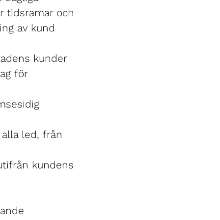
er tidsramar och
ning av kund
stadens kunder
ag för
ömsesidig
alla led, från
 utifrån kundens
rande