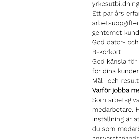
yrkesutbildnin
Ett par års erf
arbetsuppgifter
gentemot kun
God dator- oc
B-körkort
God känsla för 
för dina kunder
Mål- och result
Varför jobba m
Som arbetsgivar
medarbetare. Ho
inställning är 
du som medarbe
ansvarstagande 