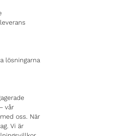
e
 leverans
ta lösningarna
ngagerade
– vår
a med oss. När
g. Vi är
lningsvillkor