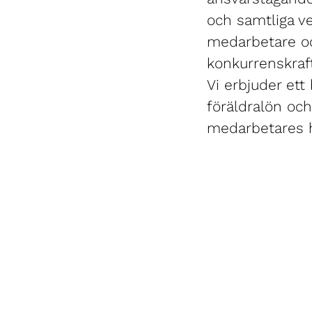
och samtliga ve
medarbetare och
konkurrenskraft
Vi erbjuder ett
föräldralön och
medarbetares h