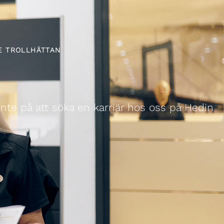
E TROLLHÄTTAN
inte på att söka en karriär hos oss på Hedin