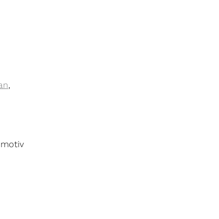
an
,
motiv