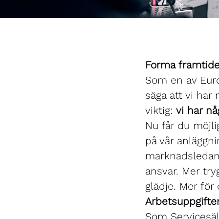
Forma framtid
Som en av Euro
säga att vi har
viktig:
vi har nå
Nu får du möjli
på vår anläggni
marknadsledand
ansvar. Mer try
glädje. Mer för 
Arbetsuppgifte
Som Servicesäl