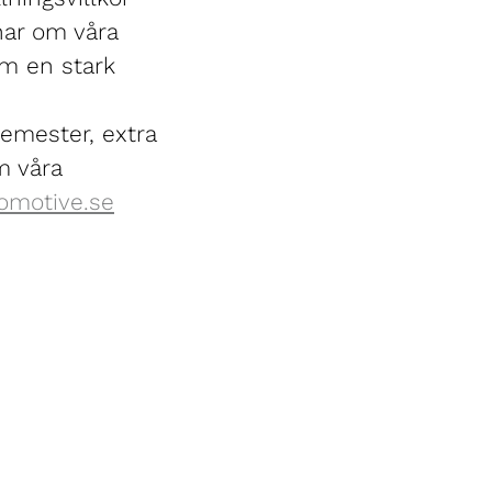
nar om våra
om en stark
semester, extra
m våra
omotive.se