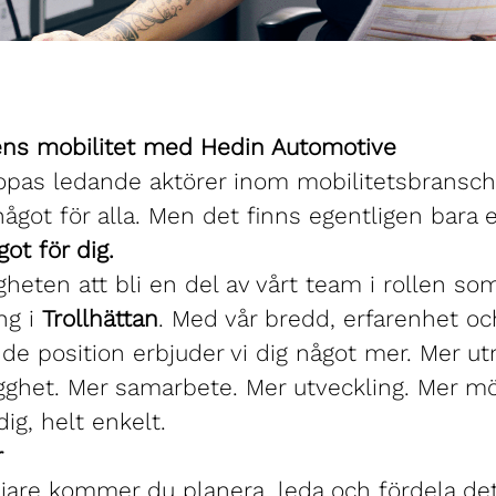
ens mobilitet med Hedin Automotive
pas ledande aktörer inom mobilitetsbransch
 något för alla. Men det finns egentligen bara
got för dig.
gheten att bli en del av vårt team i rollen so
ng i
Trollhättan
. Med vår bredd, erfarenhet oc
e position erbjuder vi dig något mer. Mer ut
gghet. Mer samarbete. Mer utveckling. Mer mö
dig, helt enkelt.
r
jare kommer du planera, leda och fördela det