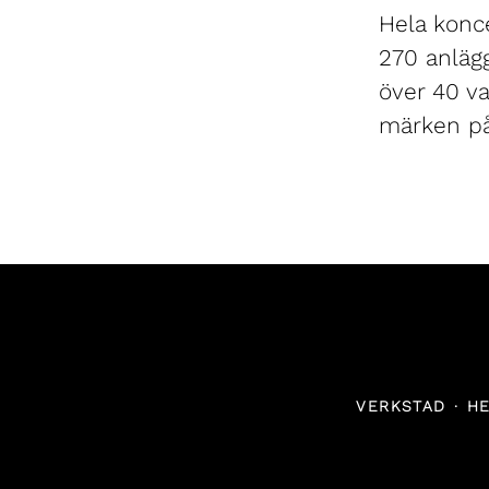
Hela konce
270 anlägg
över 40 va
märken på
VERKSTAD
·
HE