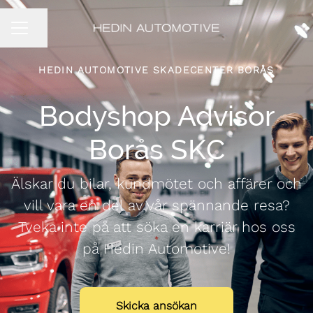
Dela sidan
KARRIÄRMENY
HEDIN AUTOMOTIVE SKADECENTER BORÅS
Bodyshop Advisor
Borås SKC
Älskar du bilar, kundmötet och affärer och
vill vara en del av vår spännande resa?
Tveka inte på att söka en karriär hos oss
på Hedin Automotive!
Skicka ansökan